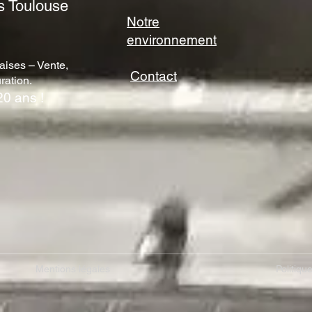
s Toulouse
Notre
environnement
aises – Vente,
Contact
ration.
20 ans !
Mentions légales
Politiqu