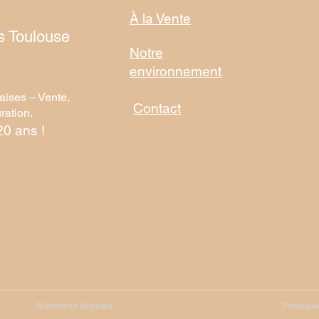
À la Vente
s Toulouse
Notre
environnement
aises – Vente,
Contact
ration.
20 ans !
Mentions légales
Politiqu