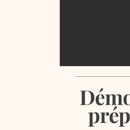
Démo
prép