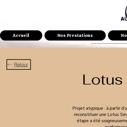
Accueil
Nos Prestations
No
Retour
Lotus
Projet atypique : à partir d’
reconstituer une Lotus Seve
étape a été soigneusement