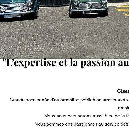
"L’expertise et la passion a
"L’expertise et la passion a
Clas
Grands passionnés d’automobiles, véritables amateurs de s
ambia
N
ous nous occuperons aussi bien de la fan
Nous sommes des passionnés au service des pas