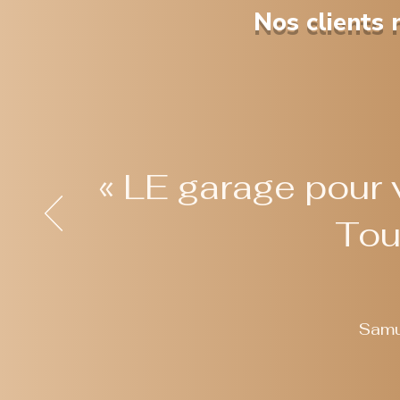
Nos clients 
« LE garage pour v
Tou
Samu